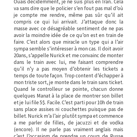
Ouais décidemment, je ne suis plus en Iran.. Cela
va sans dire que le policier s’en fout pas mal d’où
je compte me rendre, même pas sûr qu’il ait
compris ce qui lui arrivait. J’attaque donc la
masse avec ce désagréable sentiment de ne pas
avoir la moindre idée de ce qu’on est en train de
faire. C’est alors que miracle un type qui a l’air
sympa semble s’intéresser à mon cas. Il doit avoir
20ans, s’appelle Nurick et me convainc de monter
dans le train avec lui, me faisant comprendre
qu’il n’y a pas moyen d’obtenir les tickets a
temps de toute façon. Trop content d’échapper à
mon triste sort, je monte dans le train sans ticket.
Quand le controlleur se pointe, chacun donne
quelques Manat à la place de montrer son billet
et je lui file 5$. Facile. C’est parti pour 10h de train
sans place assises ni couchettes puisque pas de
billet. Nurick m’a l’air plutôt sympa et commence
a me parler de filles, de jacuzzi et de vodka
(encore). Il ne parle pas vraiment anglais mais
c’est l’occasiom de prendre un cours de Russe